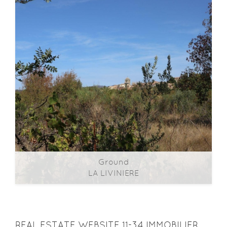
Ground
Ground
LA LIVINIERE
2
2
0m
| ​room(s) | Ext. 2 070m
REAL ESTATE WEBSITE 11-34 IMMOBILIER