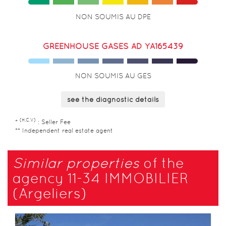
NON SOUMIS AU DPE
GREENHOUSE GASES AD YA165439
NON SOUMIS AU GES
see the diagnostic details
(H.C.V)
*
: Seller Fee
** Independent real estate agent
​Similar properties
​of the
agency 11-34 IMMOBILIER
(Argeliers)