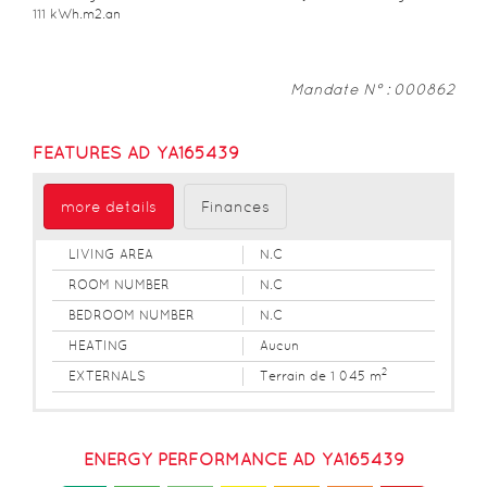
111 kWh.m2.an
Mandate N° : 000862
​FEATURES AD YA165439
more details
Finances
​LIVING AREA
N.C
ROOM NUMBER
N.C
BEDROOM NUMBER
N.C
​HEATING
Aucun
2
EXTERNALS
Terrain de 1 045 m
ENERGY PERFORMANCE AD YA165439