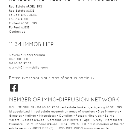
Real Estate ARGELIERS
Real Estate AUDE
Fo Sale ARGELIERS
Fo Sale AUDE
Fo Rent ARGELIERS
Fo Rent AUDE
Contact us
11-34 IMMOBILIER
3 avenue Michel Bernard
11120
ARGELIERS
04 68 70 92 87
www.11-34immobilier.com
Retrouvez-nous sur nos réseaux sociaux
MEMBER OF IMMO-DIFFUSION NETWORK
11-34 IMMOBILIER - 04 68 70 92 87 real estate brokerage. Agency ARGELIERS
id specialized in real estate research on areas of Argeliers - Bize Minervois -
Ginestas - Mailhac - Mirepeisset - Ouveillan - Pouzols Minervois - Sainte
Valiere - Salleles D'Aude - Ventenac En Minervois - Agel - Cruzy - Montouliers -
Quarante - Saint Nazaire d'Aude ... 11-34 IMMOBILIER in 11 is member of the real
estate network ARGELIERS (11) - IMMO-DIFFUSION
immobilier Aude