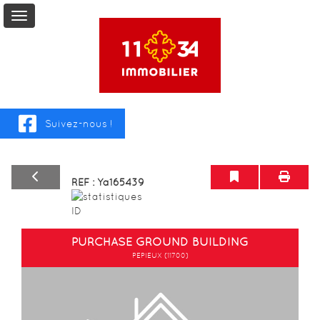
For
Sale
Suivez-nous !
For
Rent
REF : Ya165439
Life
annuity
​PURCHASE GROUND BUILDING
PEPIEUX (11700)
Service
Previous
Next
+