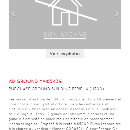
My
Account
Contact
us
Voir les photos
0
AD GROUND YA165439
​PURCHASE GROUND BUILDING PEPIEUX (11700)
Terrain constructible de 1 045m² - au calme - hors lotissement et
libre construction - plat et arboré - proche centre Ville et
clôturé sur 2 faces avec un accès très facile. En plus - viabilisé
tout à l'égout - l'eau - 2 gaines de télécommunications et une
gaine d'électricité en place mais en attente de raccordement. -
Mentions légales : Proposé à la vente à 85000 Euros (honoraires
à la charge du vendeur - Mandat 000862) - Classe-Energie C :