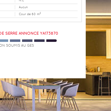
N.C
Aucun
2
Cour de 60 m
 DE SERRE ANNONCE YA173870
ON SOUMIS AU GES