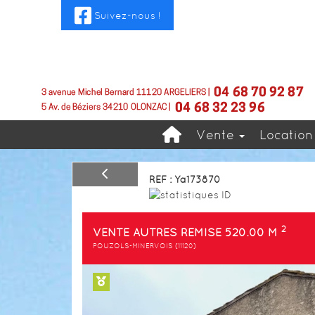
Suivez-nous !
Vente
Locatio
REF : Ya173870
2
VENTE AUTRES REMISE 520.00 M
POUZOLS-MINERVOIS (11120)
Previous