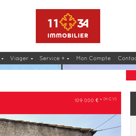
n
Viager
Service +
Mon Compte
Conta
(H.C.V)
109 000
€
*
Next