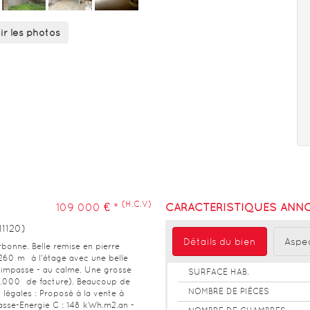
ir les photos
(H.C.V)
109 000 € *
CARACTÉRISTIQUES ANNO
1120)
Détails du bien
Aspec
rbonne. Belle remise en pierre
260 m² à l'étage avec une belle
e impasse - au calme. Une grosse
SURFACE HAB.
0.000  de facture). Beaucoup de
NOMBRE DE PIÈCES
 légales : Proposé à la vente à
asse-Energie C : 148 kWh.m2.an -