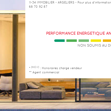
11-34 IMMOBILIER - ARGELIERS - Pour plus d'informatio
68 70 92 87
PERFORMANCE ENERGÉTIQUE AN
NON SOUMIS AU D
(H.C.V)
*
: Honoraires charge vendeur
** Agent commercial