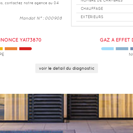
NOMBRE DE CHAMBRES
ns, contactez notre agence au 04
CHAUFFAGE
EXTÉRIEURS
Mandat N° : 000908
NONCE YA173870
GAZ À EFFET
PE
N
voir le détail du diagnostic