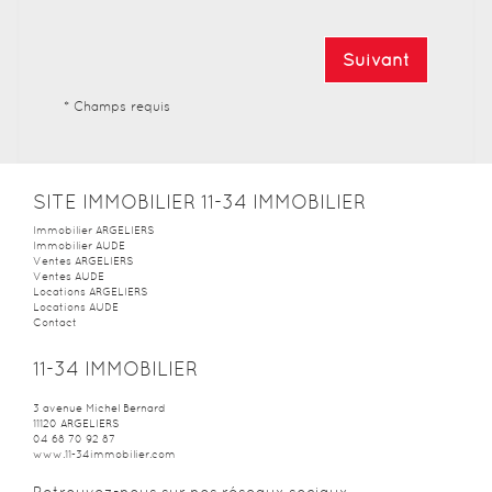
Suivant
* Champs requis
SITE IMMOBILIER 11-34 IMMOBILIER
Immobilier ARGELIERS
Immobilier AUDE
Ventes ARGELIERS
Ventes AUDE
Locations ARGELIERS
Locations AUDE
Contact
11-34 IMMOBILIER
3 avenue Michel Bernard
11120
ARGELIERS
04 68 70 92 87
www.11-34immobilier.com