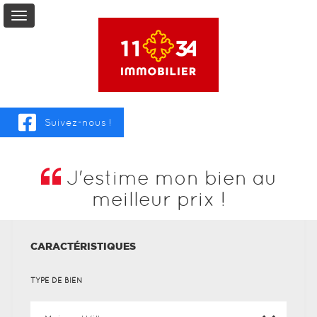
Vente
Location
Suivez-nous !
Viager
J'estime mon bien au
meilleur prix !
Service
+
CARACTÉRISTIQUES
Mon
TYPE DE BIEN
Compte
Contact