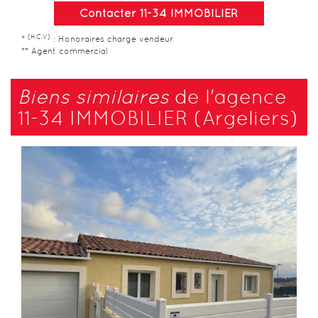
Contacter 11-34 IMMOBILIER
(H.C.V)
*
: Honoraires charge vendeur
** Agent commercial
Biens similaires
de l'agence
11-34 IMMOBILIER (Argeliers)
Maison / Villa