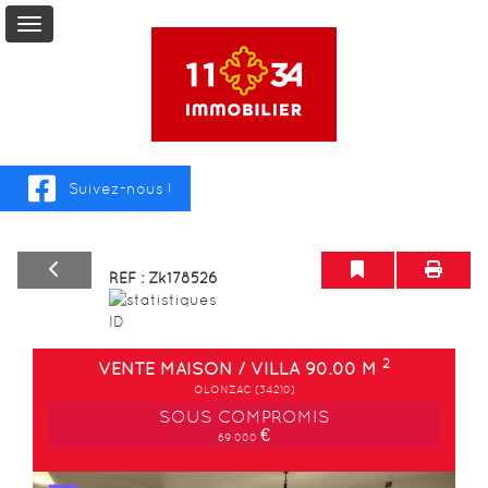
Vente
Location
Suivez-nous !
Viager
REF : Zk178526
Service
+
2
VENTE MAISON / VILLA 90.00 M
OLONZAC (34210)
SOUS COMPROMIS
Mon
€
69 000
Compte
Contact
Previous
Next