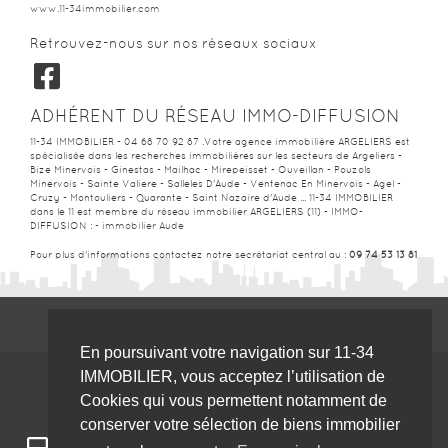
www.11-34immobilier.com
Retrouvez-nous sur nos réseaux sociaux
ADHÉRENT DU RÉSEAU IMMO-DIFFUSION
11-34 IMMOBILIER - 04 68 70 92 87 .Votre agence immobilière ARGELIERS est
spécialisée dans les recherches immobilières sur les secteurs de Argeliers -
Bize Minervois - Ginestas - Mailhac - Mirepeisset - Ouveillan - Pouzols
Minervois - Sainte Valiere - Salleles D'Aude - Ventenac En Minervois - Agel -
Cruzy - Montouliers - Quarante - Saint Nazaire d'Aude ... 11-34 IMMOBILIER
dans le 11 est membre du réseau immobilier ARGELIERS (11) - IMMO-
DIFFUSION :
- immobilier Aude
Pour plus d'informations contactez notre secrétariat central au :
09 74 53 13 81
En poursuivant votre navigation sur 11-34
IMMOBILIER, vous acceptez l’utilisation de
Cookies qui vous permettent notamment de
conserver votre sélection de biens immobilier
Pour un meilleur confort, notre site 11-34immobilier.com