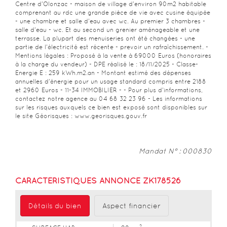
Centre d'Olonzac - maison de village d'environ 90m2 habitable
comprenant au rdc une grande pièce de vie avec cusine équipée
- une chambre et salle d'eau avec wc. Au premier 3 chambres -
salle d'eau - wc. Et au second un grenier aménageable et une
terrasse. La plupart des menuiseries ont été changées - une
partie de l'électricité est récente - prevoir un rafraîchissement. -
Mentions légales : Proposé à la vente à 69000 Euros (honoraires
à la charge du vendeur) - DPE réalisé le : 18/11/2025 - Classe-
Energie E : 259 kWh.m2.an - Montant estimé des dépenses
annuelles d'énergie pour un usage standard compris entre 2188
et 2960 Euros - 11-34 IMMOBILIER - - Pour plus d'informations,
contactez notre agence au 04 68 32 23 96 - Les informations
sur les risques auxquels ce bien est exposé sont disponibles sur
le site Géorisques : www.georisques.gouv.fr
Mandat N° : 000830
CARACTÉRISTIQUES ANNONCE ZK178526
Détails du bien
Aspect financier
2