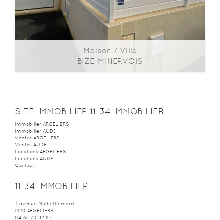
Maison / Villa
BIZE-MINERVOIS
2
2
91m
| 4 pièce(s) | Ext. 532m
SITE IMMOBILIER 11-34 IMMOBILIER
Immobilier ARGELIERS
Immobilier AUDE
Ventes ARGELIERS
Ventes AUDE
Locations ARGELIERS
Locations AUDE
Contact
11-34 IMMOBILIER
3 avenue Michel Bernard
11120
ARGELIERS
04 68 70 92 87